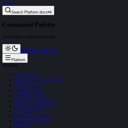
EN
ES
Search
Platform docs
⌘
K
Command Palette
Search for a command to run...
Home
Log in
Sign up
Platform
Platform
Visión general
Agentes de IA y MCP
Soon
Cómo empezar
Campañas SMS
Automatizaciones
Audiencia y segmentos
Datos e integraciones
Más sobre SMS
Estadísticas y reportes
Facturación y planes
Mi perfil