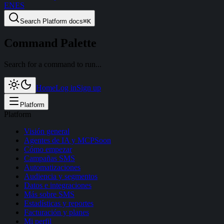
EN
ES
Search
Platform docs
⌘
K
Command Palette
Search for a command to run...
Home
Log in
Sign up
Platform
Platform
Visión general
Agentes de IA y MCP
Soon
Cómo empezar
Campañas SMS
Automatizaciones
Audiencia y segmentos
Datos e integraciones
Más sobre SMS
Estadísticas y reportes
Facturación y planes
Mi perfil