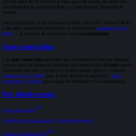
Lee los datos de tu proyecto y estas guías de ayuda, de modo que
sus respuestas se mantienen fieles a cómo funciona Instasent de
verdad.
Las herramientas de IA externas (Claude, ChatGPT, clientes MCP)
y las apps conectadas por OAuth se describen en
Agentes de IA y
MCP
— la mayoría de conectores están
próximamente
.
Apps conectadas
Las
apps conectadas
permiten que herramientas externas trabajen
con tus datos de Instasent mediante una autorización
OAuth
segura.
Apruebas cada app y puedes revocarla cuando quieras. Consulta
Agentes de IA y MCP
para la hoja de ruta de producto y
Apps
conectadas y OAuth
para la guía de developers (en preparación).
Por dónde seguir
Crear una cuenta
Configura tu organización y tu primer proyecto.
Guía de la Product API