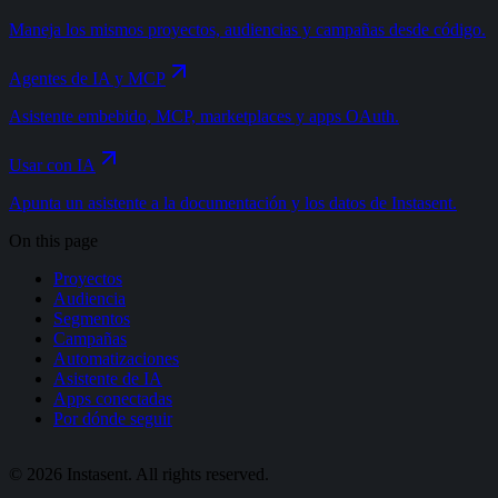
Maneja los mismos proyectos, audiencias y campañas desde código.
Agentes de IA y MCP
Asistente embebido, MCP, marketplaces y apps OAuth.
Usar con IA
Apunta un asistente a la documentación y los datos de Instasent.
On this page
Proyectos
Audiencia
Segmentos
Campañas
Automatizaciones
Asistente de IA
Apps conectadas
Por dónde seguir
©
2026
Instasent. All rights reserved.